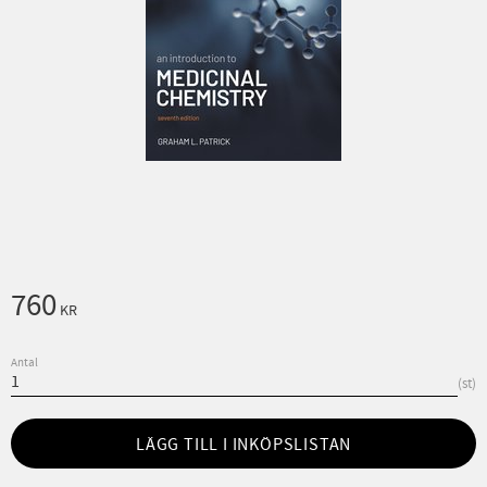
760
KR
Antal
st
LÄGG TILL I INKÖPSLISTAN