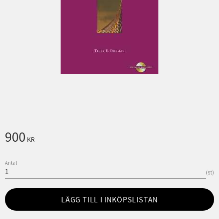
900
KR
Antal
st
LÄGG TILL I INKÖPSLISTAN