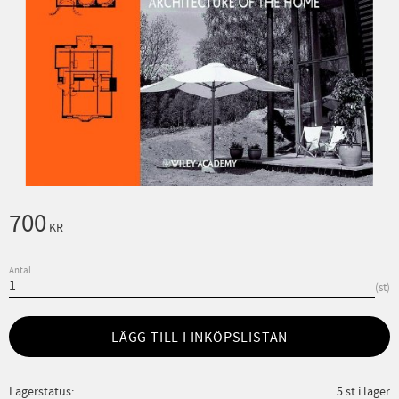
700
KR
Antal
st
LÄGG TILL I INKÖPSLISTAN
Lagerstatus
5 st i lager