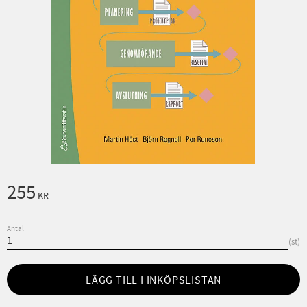
255
KR
Antal
st
LÄGG TILL I INKÖPSLISTAN