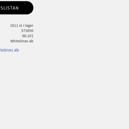
PSLISTAN
1611 st i lager
573050
WL101
Whitelines ab
telines ab