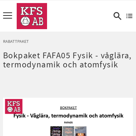
Meny
RABATTPAKET
Bokpaket FAFA05 Fysik - våglära,
termodynamik och atomfysik