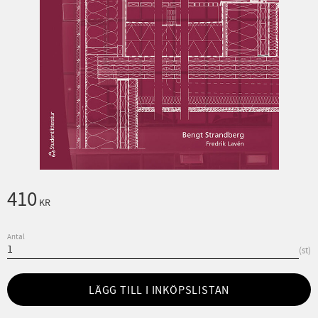
410
KR
Antal
st
LÄGG TILL I INKÖPSLISTAN