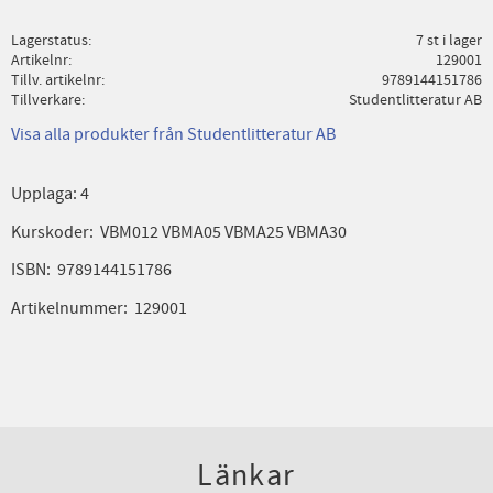
Lagerstatus
7 st i lager
Artikelnr
129001
Tillv. artikelnr
9789144151786
Tillverkare
Studentlitteratur AB
Visa alla produkter från Studentlitteratur AB
Upplaga: 4
Kurskoder: VBM012 VBMA05 VBMA25 VBMA30
ISBN: 9789144151786
Artikelnummer: 129001
Länkar