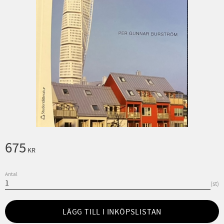
675
KR
Antal
st
LÄGG TILL I INKÖPSLISTAN