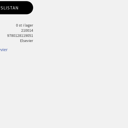
PSLISTAN
0 st i lager
210014
9780128119051
Elsevier
evier