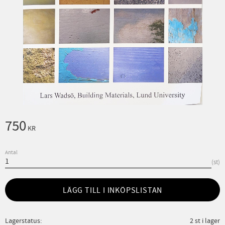
750
KR
Antal
st
LÄGG TILL I INKÖPSLISTAN
Lagerstatus
2 st i lager