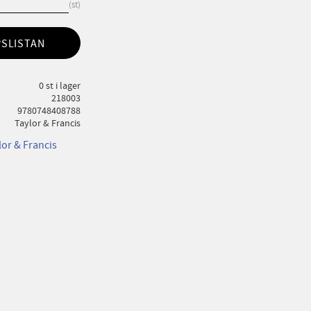
st
PSLISTAN
0 st i lager
218003
9780748408788
Taylor & Francis
lor & Francis