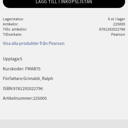
LÄGG TILL I INKÖPSLISTAN
Lagerstatus
0 st i lager
Artikelnr
225005
Tillv. artikelnr
9781292022796
Tillverkare
Pearson
Visa alla produkter från Pearson
Upplaga:5
Kurskoder: FMAB75
Författare:Grimaldi, Ralph
ISBN:9781292022796
Artikelnummer:225005