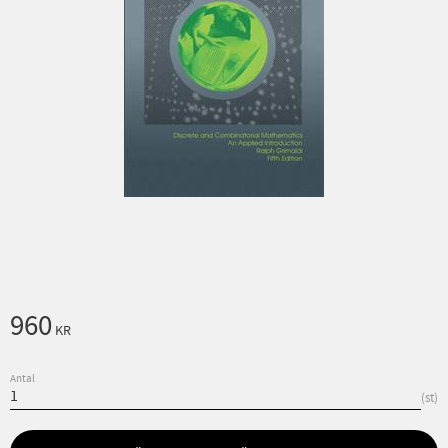
960
KR
Antal
st