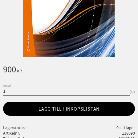
900
KR
Antal
st
LÄGG TILL I INKÖPSLISTAN
Lagerstatus
0 st i lager
Artikelnr
118090