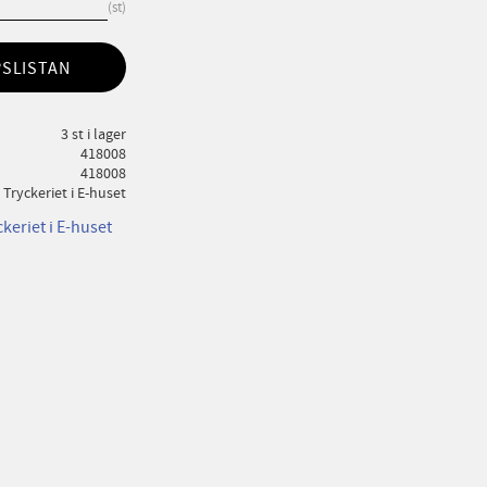
st
PSLISTAN
3 st i lager
418008
418008
Tryckeriet i E-huset
ckeriet i E-huset