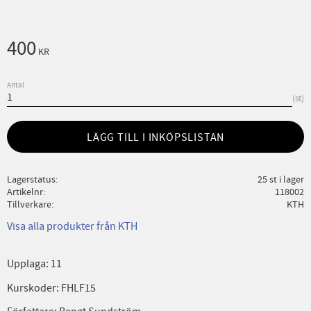
400
KR
Antal
st
LÄGG TILL I INKÖPSLISTAN
Lagerstatus
25 st i lager
Artikelnr
118002
Tillverkare
KTH
Visa alla produkter från KTH
Upplaga: 11
Kurskoder: FHLF15