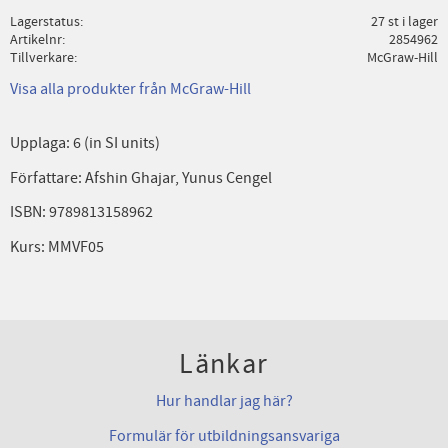
Lagerstatus
27 st i lager
Artikelnr
2854962
Tillverkare
McGraw-Hill
Visa alla produkter från McGraw-Hill
Upplaga: 6 (in SI units)
Författare: Afshin Ghajar, Yunus Cengel
ISBN: 9789813158962
Kurs: MMVF05
Länkar
Hur handlar jag här?
Formulär för utbildningsansvariga