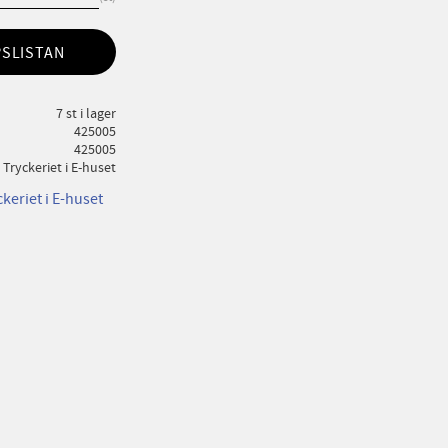
PSLISTAN
7 st i lager
425005
425005
Tryckeriet i E-huset
ckeriet i E-huset