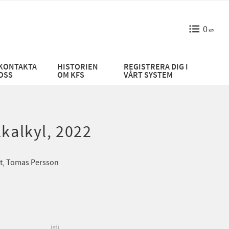
0
KR
KONTAKTA
HISTORIEN
REGISTRERA DIG I
OSS
OM KFS
VÅRT SYSTEM
lkalkyl, 2022
st, Tomas Persson
st