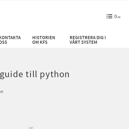
0
KR
KONTAKTA
HISTORIEN
REGISTRERA DIG I
OSS
OM KFS
VÅRT SYSTEM
guide till python
nn
st