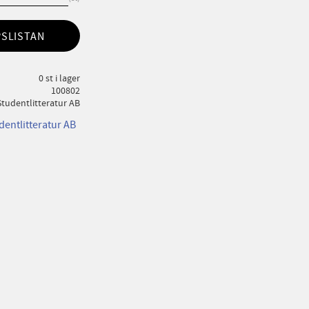
PSLISTAN
0 st i lager
100802
Studentlitteratur AB
dentlitteratur AB