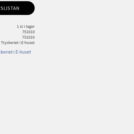
PSLISTAN
1 st i lager
751010
751010
Tryckeriet i E-huset
ckeriet i E-huset