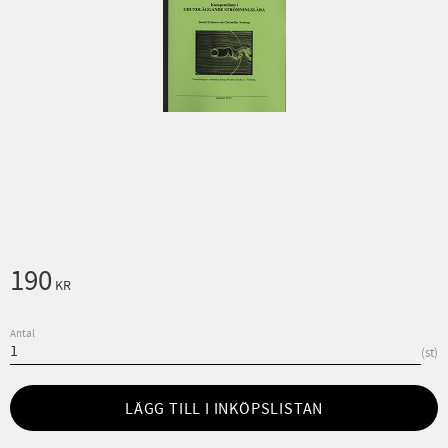
190
KR
Antal
st
LÄGG TILL I INKÖPSLISTAN