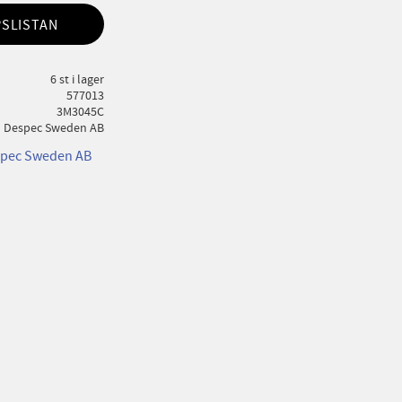
PSLISTAN
6 st i lager
577013
3M3045C
Despec Sweden AB
espec Sweden AB