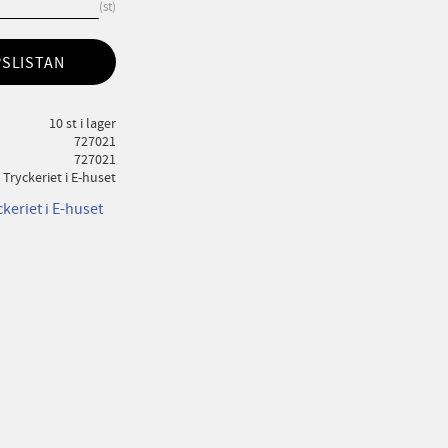
st
PSLISTAN
10 st i lager
727021
727021
Tryckeriet i E-huset
ckeriet i E-huset