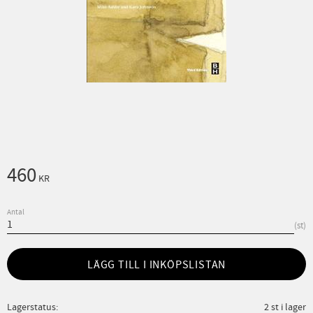
460
KR
Antal
st
LÄGG TILL I INKÖPSLISTAN
Lagerstatus
2 st i lager