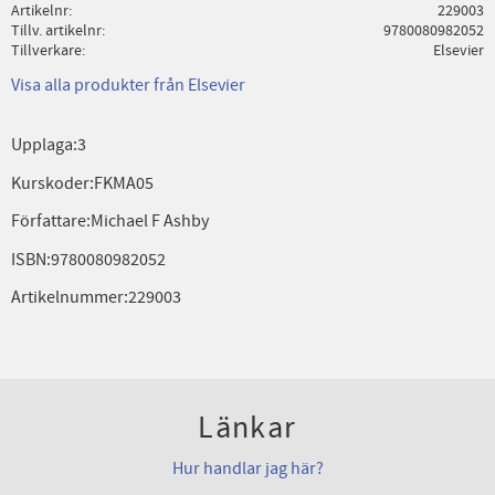
Artikelnr
229003
Tillv. artikelnr
9780080982052
Tillverkare
Elsevier
Visa alla produkter från Elsevier
Upplaga:3
Kurskoder:FKMA05
Författare:Michael F Ashby
ISBN:9780080982052
Artikelnummer:229003
Länkar
Hur handlar jag här?