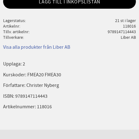
LÄGG TILL I INKÖPSLISTAN
Lagerstatus
21 st i lager
Artikelnr
118016
Tillv. artikelnr
9789147114443
Tillverkare
Liber AB
Visa alla produkter från Liber AB
Upplaga: 2
Kurskoder: FMEA20 FMEA30
Författare: Christer Nyberg
ISBN: 9789147114443
Artikelnummer: 118016