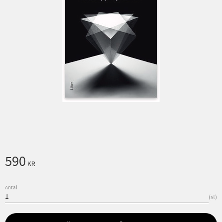
590
KR
Antal
st