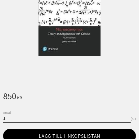
850
KR
Antal
st
LÄGG TILL I INKÖPSLISTAN