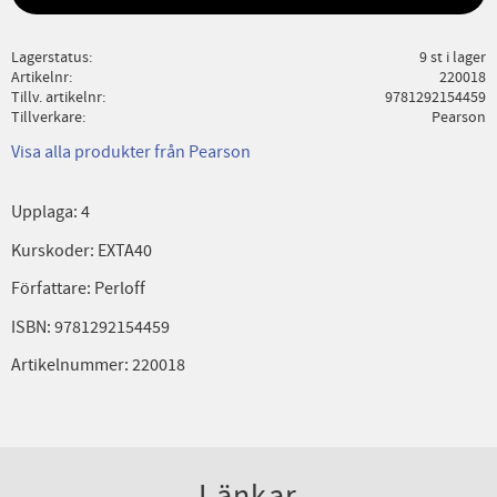
Lagerstatus
9 st i lager
Artikelnr
220018
Tillv. artikelnr
9781292154459
Tillverkare
Pearson
Visa alla produkter från Pearson
Upplaga: 4
Kurskoder: EXTA40
Författare: Perloff
ISBN: 9781292154459
Artikelnummer: 220018
Länkar