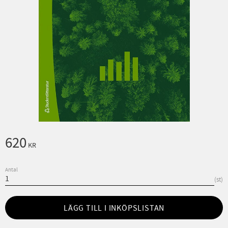
620
KR
Antal
st
LÄGG TILL I INKÖPSLISTAN