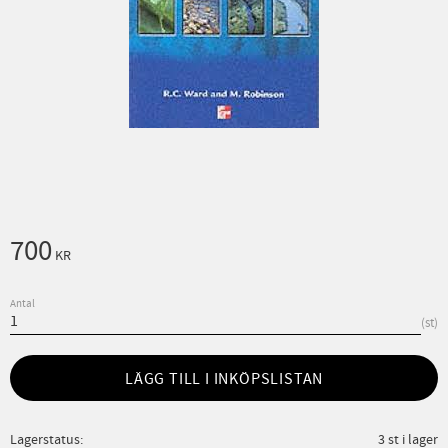
700
KR
Antal
st
LÄGG TILL I INKÖPSLISTAN
Lagerstatus
3 st i lager