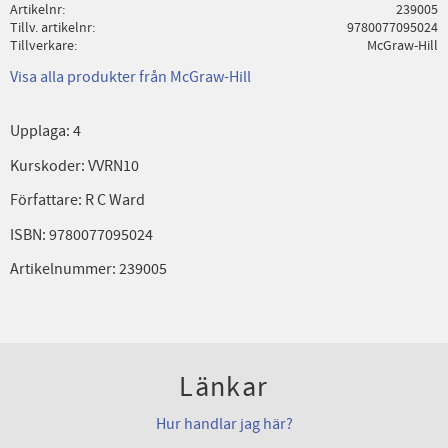
Artikelnr
239005
Tillv. artikelnr
9780077095024
Tillverkare
McGraw-Hill
Visa alla produkter från McGraw-Hill
Upplaga: 4
Kurskoder: VVRN10
Författare: R C Ward
ISBN: 9780077095024
Artikelnummer: 239005
Länkar
Hur handlar jag här?