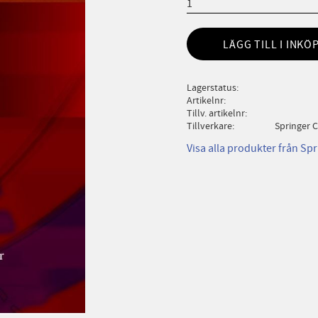
LÄGG TILL I INKÖ
Lagerstatus
Artikelnr
Tillv. artikelnr
Tillverkare
Springer C
Visa alla produkter från Spr