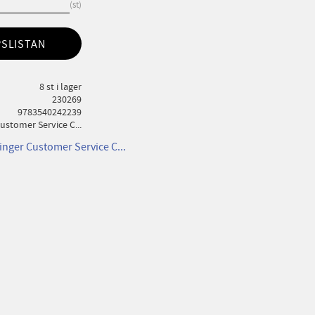
st
PSLISTAN
8 st i lager
230269
9783540242239
ustomer Service C...
inger Customer Service C...