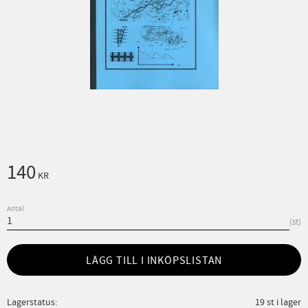
140
KR
Antal
st
LÄGG TILL I INKÖPSLISTAN
Lagerstatus
19 st i lager