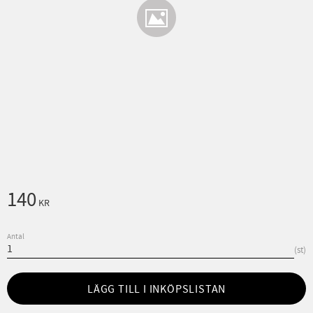
140
KR
Antal
st
LÄGG TILL I INKÖPSLISTAN