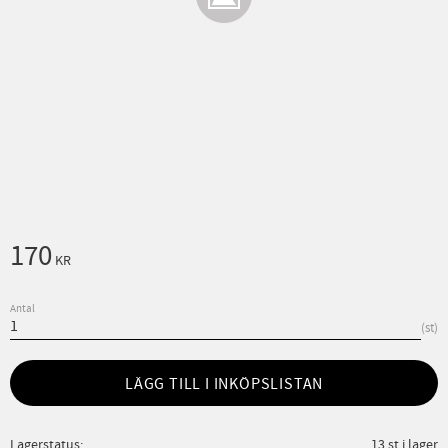
170
KR
Antal
st
LÄGG TILL I INKÖPSLISTAN
Lagerstatus
13 st i lager