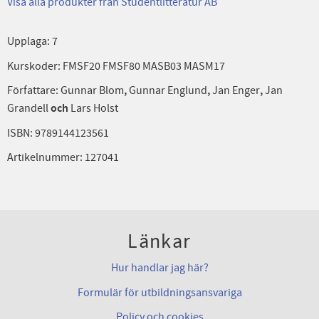
Visa alla produkter från Studentlitteratur AB
Upplaga: 7
Kurskoder: FMSF20 FMSF80 MASB03 MASM17
Författare: Gunnar Blom
,
Gunnar Englund
,
Jan Enger
,
Jan
Grandell
och
Lars Holst
ISBN: 9789144123561
Artikelnummer: 127041
Länkar
Hur handlar jag här?
Formulär för utbildningsansvariga
Policy och cookies