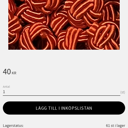
40
KR
Antal
st
LÄGG TILL I INKÖPSLISTAN
Lagerstatus
61 st i lager