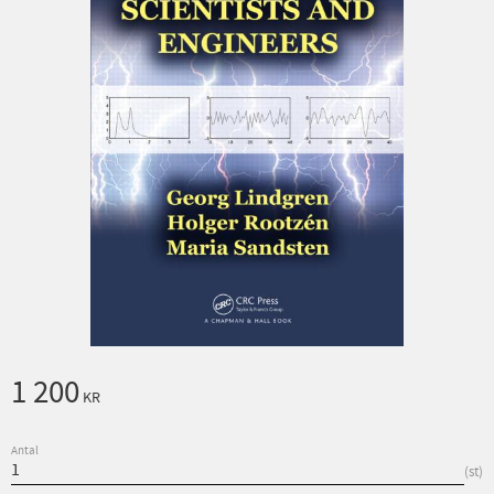
1 200
KR
Antal
st