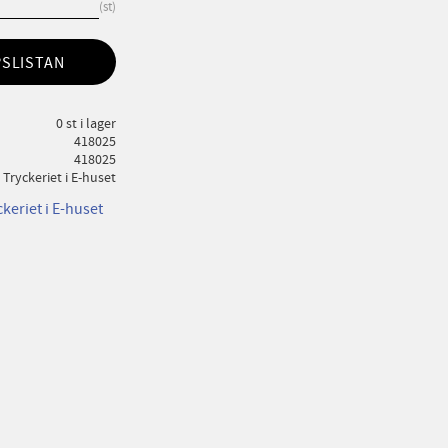
st
PSLISTAN
0 st i lager
418025
418025
Tryckeriet i E-huset
ckeriet i E-huset