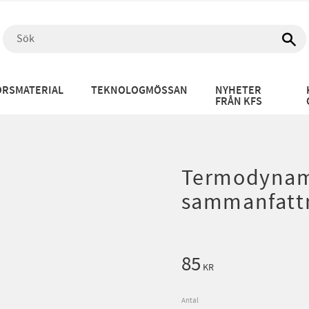
RSMATERIAL
TEKNOLOGMÖSSAN
NYHETER
FRÅN KFS
Termodynami
sammanfattn
85
KR
Antal