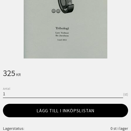
325
KR
Antal
st
LÄGG TILL I INKÖPSLISTAN
Lagerstatus
0 st i lager