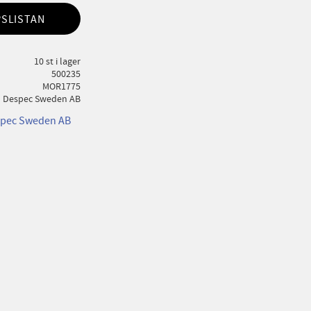
PSLISTAN
10 st i lager
500235
MOR1775
Despec Sweden AB
espec Sweden AB