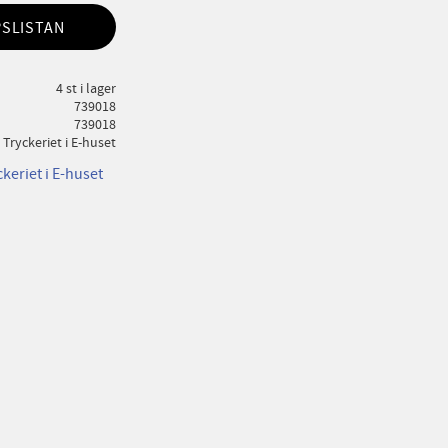
PSLISTAN
4 st i lager
739018
739018
Tryckeriet i E-huset
ckeriet i E-huset