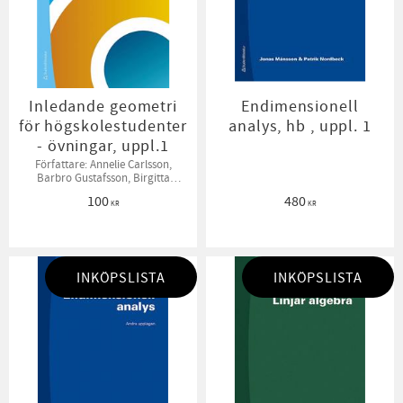
Inledande geometri
Endimensionell
för högskolestudenter
analys, hb , uppl. 1
- övningar, uppl.1
Författare: Annelie Carlsson,
Barbro Gustafsson, Birgitta
Sahlén, Bodil Jönsson
100
480
KR
KR
INKÖPSLISTA
INKÖPSLISTA