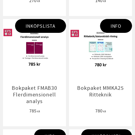
270
140
KR
KR
INKÖPSLISTA
INFO
Bokpaket FMAB30
Bokpaket MMKA25
Flerdimensionell
Ritteknik
analys
785
780
KR
KR