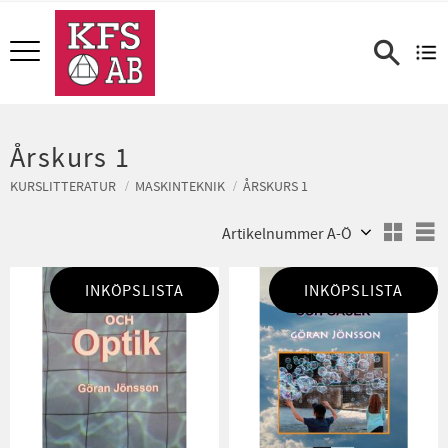
Meny
Årskurs 1
KURSLITTERATUR
MASKINTEKNIK
ÅRSKURS 1
Välj sortering
V
INKÖPSLISTA
INKÖPSLISTA