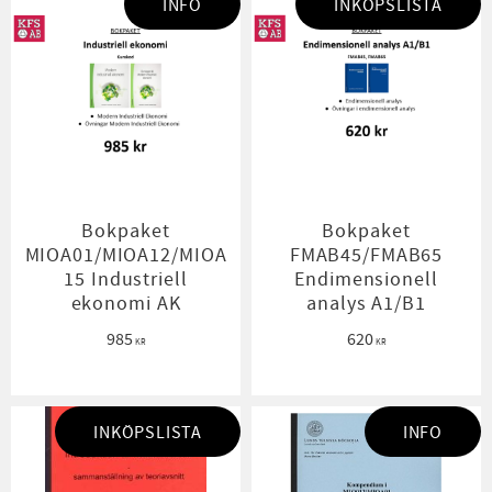
INFO
INKÖPSLISTA
Bokpaket
Bokpaket
MIOA01/MIOA12/MIOA
FMAB45/FMAB65
15 Industriell
Endimensionell
ekonomi AK
analys A1/B1
985
620
KR
KR
INKÖPSLISTA
INFO