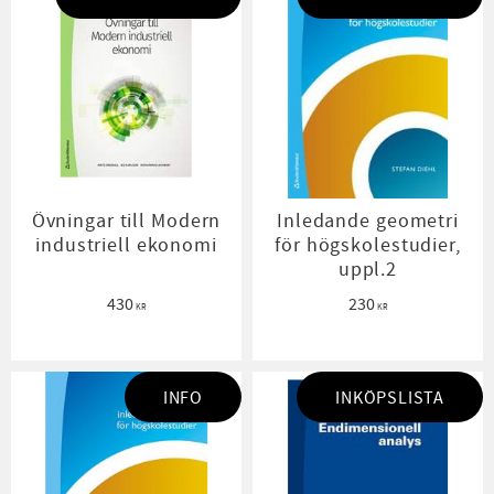
Övningar till Modern
Inledande geometri
industriell ekonomi
för högskolestudier,
uppl.2
430
230
KR
KR
INFO
INKÖPSLISTA