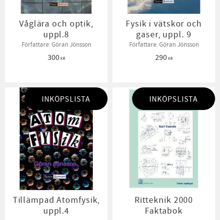
Våglära och optik,
Fysik i vätskor och
uppl.8
gaser, uppl. 9
Författare: Göran Jönsson
Författare: Göran Jönsson
300
290
KR
KR
INKÖPSLISTA
INKÖPSLISTA
Tillämpad Atomfysik,
Ritteknik 2000
uppl.4
Faktabok