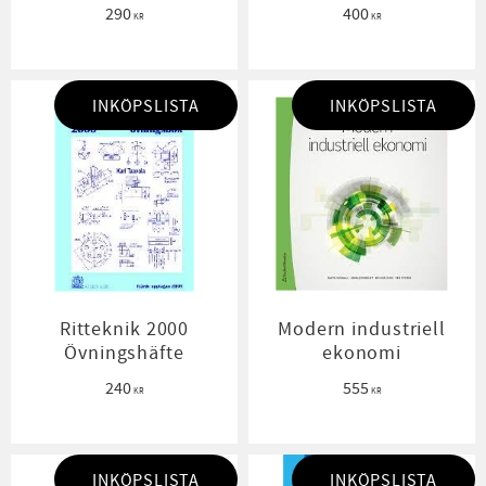
290
400
KR
KR
INKÖPSLISTA
INKÖPSLISTA
Ritteknik 2000
Modern industriell
Övningshäfte
ekonomi
240
555
KR
KR
INKÖPSLISTA
INKÖPSLISTA