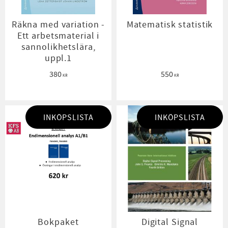
Räkna med variation -
Matematisk statistik
Ett arbetsmaterial i
sannolikhetslära,
uppl.1
380
550
KR
KR
INKÖPSLISTA
INKÖPSLISTA
Bokpaket
Digital Signal