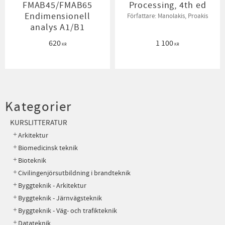
FMAB45/FMAB65
Processing, 4th ed
Endimensionell
Författare: Manolakis, Proakis
analys A1/B1
620
1 100
KR
KR
Kategorier
KURSLITTERATUR
Arkitektur
Biomedicinsk teknik
Bioteknik
Civilingenjörsutbildning i brandteknik
Byggteknik - Arkitektur
Byggteknik - Järnvägsteknik
Byggteknik - Väg- och trafikteknik
Datateknik