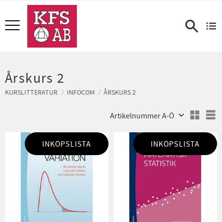
Meny
Årskurs 2
KURSLITTERATUR
INFOCOM
ÅRSKURS 2
Välj sortering
V
INKÖPSLISTA
INKÖPSLISTA