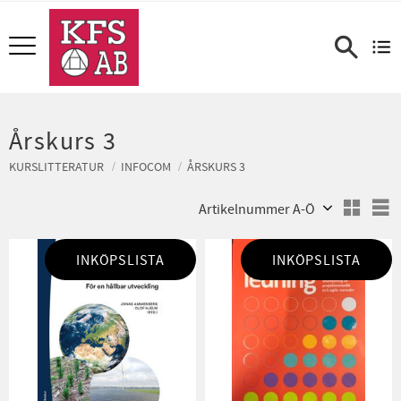
Meny
Årskurs 3
KURSLITTERATUR
INFOCOM
ÅRSKURS 3
Välj sortering
V
INKÖPSLISTA
INKÖPSLISTA