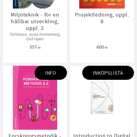
Miljöteknik - för en
Projektledning, uppl.
hållbar utveckling,
8
uppl. 2
Författare: Jonas Ammenberg,
Olof Hjelm
557
600
KR
KR
INFO
INKÖPSLISTA
Forskningsmetodik -
Introduction to Digital