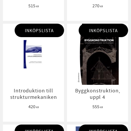
515
270
KR
KR
INKÖPSLISTA
INKÖPSLISTA
Introduktion till
Byggkonstruktion,
strukturmekaniken
uppl 4
420
555
KR
KR