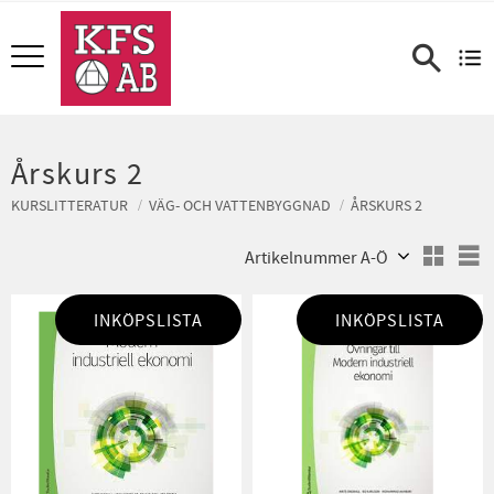
Meny
Årskurs 2
KURSLITTERATUR
VÄG- OCH VATTENBYGGNAD
ÅRSKURS 2
Välj sortering
V
INKÖPSLISTA
INKÖPSLISTA