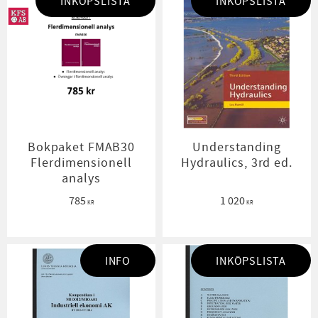
INKÖPSLISTA
INKÖPSLISTA
Bokpaket FMAB30
Understanding
Flerdimensionell
Hydraulics, 3rd ed.
analys
785
1 020
KR
KR
INFO
INKÖPSLISTA