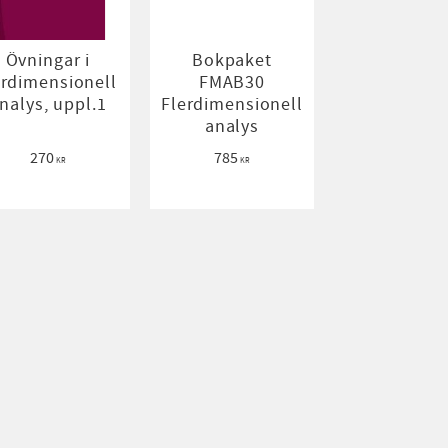
Övningar i
Bokpaket
erdimensionell
FMAB30
nalys, uppl.1
Flerdimensionell
analys
270
785
KR
KR