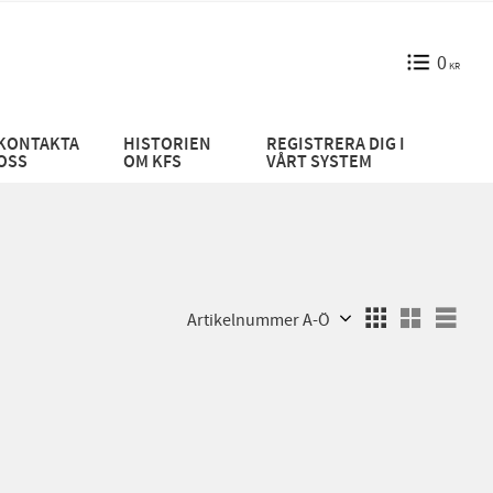
0
KR
KONTAKTA
HISTORIEN
REGISTRERA DIG I
OSS
OM KFS
VÅRT SYSTEM
Välj sortering
Välj