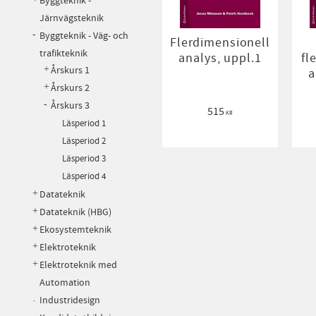
Byggteknik -
Järnvägsteknik
Byggteknik - Väg- och
Flerdimensionell
trafikteknik
analys, uppl.1
fl
Årskurs 1
a
Årskurs 2
Årskurs 3
515
KR
Läsperiod 1
Läsperiod 2
Läsperiod 3
Läsperiod 4
Datateknik
Datateknik (HBG)
Ekosystemteknik
Elektroteknik
Elektroteknik med
Automation
Industridesign