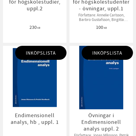
för högskolestudier,
för högskolestudenter
uppl.2
- övningar, uppl.1
Författare: Annelie Carlsson,
Barbro Gustafsson, Birgitta
Sahlén, Bodil Jönsson
230
100
KR
KR
INKÖPSLISTA
INKÖPSLISTA
Endimensionell
Övningar i
analys, hb , uppl. 1
Endimensionell
analys uppl. 2
Författare: Jonas Månsson, Patrik