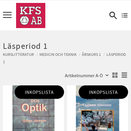
Meny
Läsperiod 1
KURSLITTERATUR
MEDICIN OCH TEKNIK
ÅRSKURS 1
LÄSPERIOD
1
Välj sortering
V
INKÖPSLISTA
INKÖPSLISTA