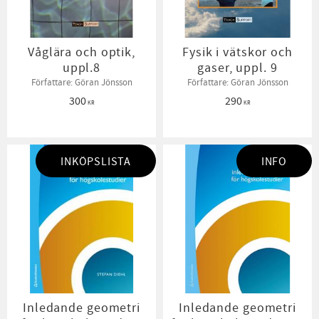
Våglära och optik,
Fysik i vätskor och
uppl.8
gaser, uppl. 9
Författare: Göran Jönsson
Författare: Göran Jönsson
300
290
KR
KR
INKÖPSLISTA
INFO
Inledande geometri
Inledande geometri