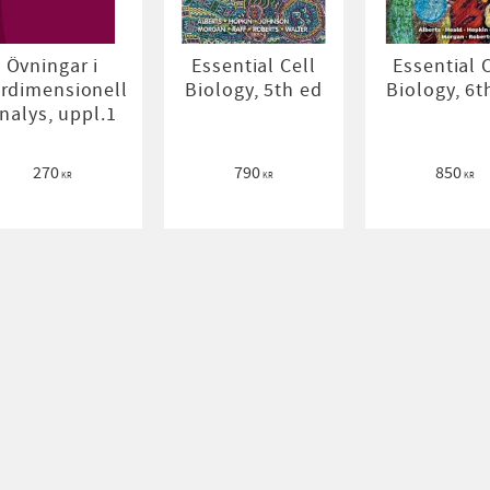
Övningar i
Essential Cell
Essential 
erdimensionell
Biology, 5th ed
Biology, 6t
nalys, uppl.1
270
790
850
KR
KR
KR