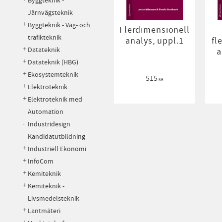
Byggteknik -
Järnvägsteknik
Byggteknik - Väg- och
Flerdimensionell
trafikteknik
analys, uppl.1
fl
Datateknik
a
Datateknik (HBG)
Ekosystemteknik
515
KR
Elektroteknik
Elektroteknik med
Automation
Industridesign
Kandidatutbildning
Industriell Ekonomi
InfoCom
Kemiteknik
Kemiteknik -
Livsmedelsteknik
Lantmäteri