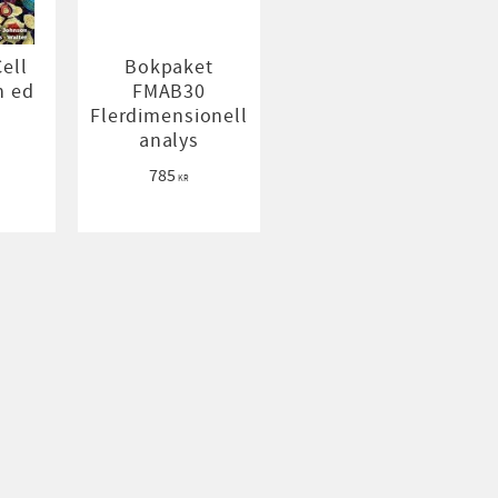
Cell
Bokpaket
h ed
FMAB30
Flerdimensionell
analys
785
KR