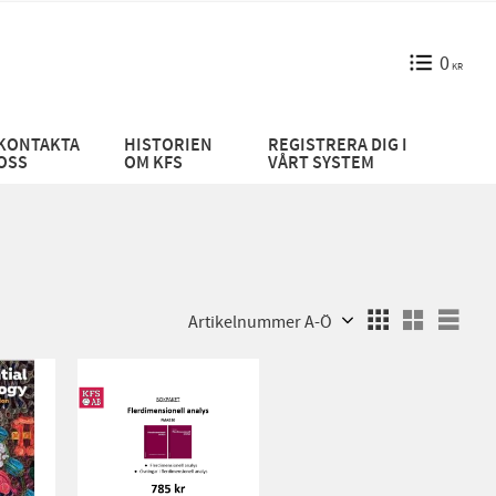
0
KR
KONTAKTA
HISTORIEN
REGISTRERA DIG I
OSS
OM KFS
VÅRT SYSTEM
Välj sortering
Välj