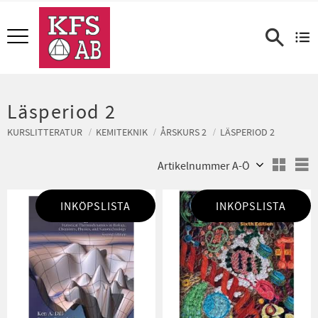
Meny
Läsperiod 2
KURSLITTERATUR
KEMITEKNIK
ÅRSKURS 2
LÄSPERIOD 2
Välj sortering
V
INKÖPSLISTA
INKÖPSLISTA