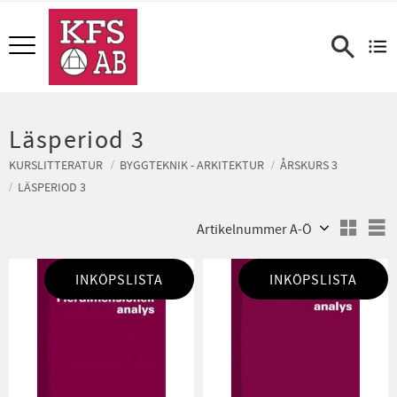
Meny
Läsperiod 3
KURSLITTERATUR
BYGGTEKNIK - ARKITEKTUR
ÅRSKURS 3
LÄSPERIOD 3
Välj sortering
V
INKÖPSLISTA
INKÖPSLISTA