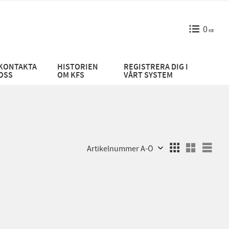
0
KR
KONTAKTA
HISTORIEN
REGISTRERA DIG I
OSS
OM KFS
VÅRT SYSTEM
Välj sortering
Välj