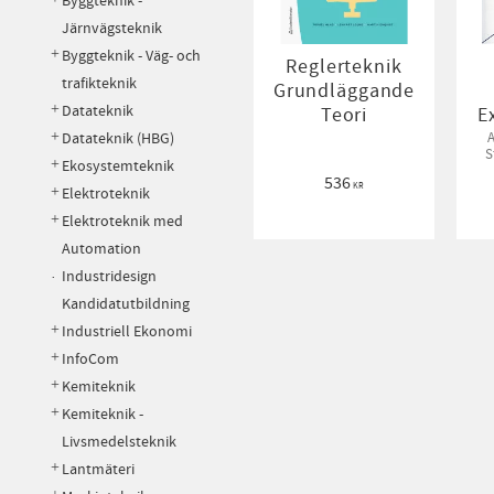
Byggteknik -
Järnvägsteknik
Byggteknik - Väg- och
Reglerteknik
trafikteknik
Grundläggande
Datateknik
Teori
E
Datateknik (HBG)
S
Ekosystemteknik
T
536
KR
Elektroteknik
Elektroteknik med
Automation
Industridesign
Kandidatutbildning
Industriell Ekonomi
InfoCom
Kemiteknik
Kemiteknik -
Livsmedelsteknik
Lantmäteri