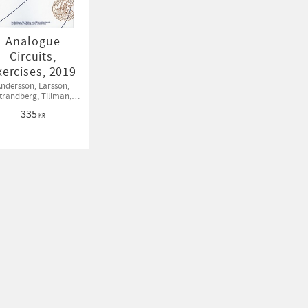
Analogue
Circuits,
xercises, 2019
Andersson, Larsson,
trandberg, Tillman,
örmänen, Wernehag
335
KR