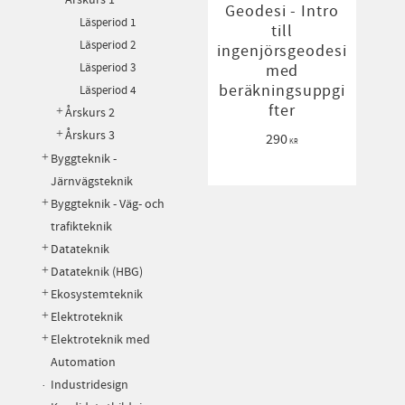
Geodesi - Intro
Läsperiod 1
till
Läsperiod 2
ingenjörsgeodesi
med
Läsperiod 3
beräkningsuppgi
Läsperiod 4
fter
Årskurs 2
Årskurs 3
290
KR
Byggteknik -
Järnvägsteknik
Byggteknik - Väg- och
trafikteknik
Datateknik
Datateknik (HBG)
Ekosystemteknik
Elektroteknik
Elektroteknik med
Automation
Industridesign