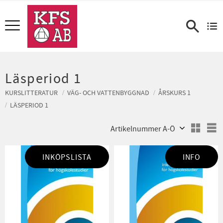
Meny
Läsperiod 1
KURSLITTERATUR
VÄG- OCH VATTENBYGGNAD
ÅRSKURS 1
LÄSPERIOD 1
Välj sortering
V
INKÖPSLISTA
INFO