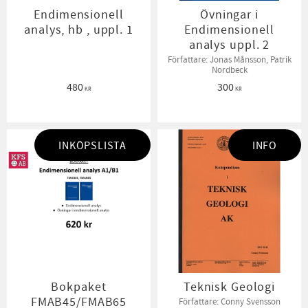
Endimensionell
Övningar i
analys, hb , uppl. 1
Endimensionell
analys uppl. 2
Författare: Jonas Månsson, Patrik
Nordbeck
480
300
KR
KR
INKÖPSLISTA
INFO
Bokpaket
Teknisk Geologi
FMAB45/FMAB65
Författare: Conny Svensson