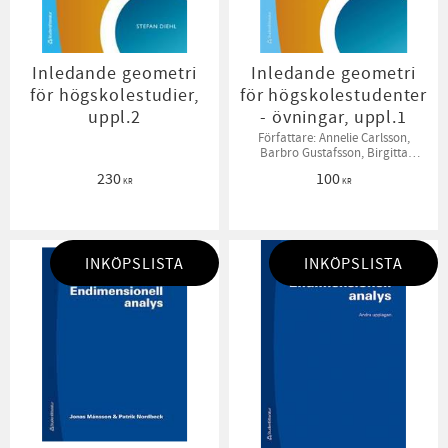
Inledande geometri
Inledande geometri
för högskolestudier,
för högskolestudenter
uppl.2
- övningar, uppl.1
Författare: Annelie Carlsson,
Barbro Gustafsson, Birgitta
Sahlén, Bodil Jönsson
230
100
KR
KR
INKÖPSLISTA
INKÖPSLISTA